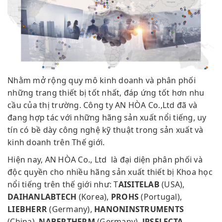
Nhằm mở rộng quy mô kinh doanh và phân phối
những trang thiết bị tốt nhất, đáp ứng tốt hơn nhu
cầu của thị trường. Công ty AN HÒA Co.,Ltd đã và
đang hợp tác với những hãng sản xuất nổi tiếng, uy
tín có bề dày công nghệ kỹ thuật trong sản xuất và
kinh doanh trên Thế giới.
Hiện nay, AN HÒA Co., Ltd là đại diện phân phối và
độc quyền cho nhiều hãng sản xuất thiết bị Khoa học
nổi tiếng trên thế giới như: T
AISITELAB
(USA),
DAIHANLABTECH
(Korea),
PROHS
(Portugal),
LIEBHERR
(Germany),
HANONINSTRUMENTS
(China),
NABERTHERM
(Germany),
JPSELECTA