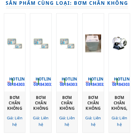
SẢN PHẨM CÙNG LOẠI: BƠM CHÂN KHÔNG
HOTLINE
HOTLINE
HOTLINE
HOTLINE
HOTLINE
0818430328
0818430328
0818430328
0818430328
0818430328
BƠM
BƠM
BƠM
BƠM
BƠM
CHÂN
CHÂN
CHÂN
CHÂN
CHÂN
KHÔNG
KHÔNG
KHÔNG
KHÔNG
KHÔNG,
200
50
250
VÒNG
MODEL:
Giá: Liên
Giá: Liên
Giá: Liên
Giá: Liên
Giá: Liên
MBAR-
MBAR-
MBAR,
NƯỚC
XDS35IC,
60L/PHÚT,
hệ
30L/PHÚT,
hệ
GM-
hệ
SHZ-
hệ
HÃNG:
hệ
GM-1.0A
GM-
0.20A
95B,50L
EDWARDS/