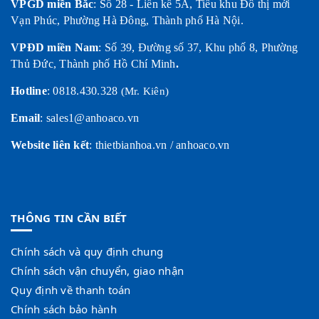
VPGD miền Bắc
:
Số 28 - Liền kề 5A, Tiểu khu Đô thị mới
Vạn Phúc, Phường Hà Đông, Thành phố Hà Nội.
VPĐD miền Nam
:
Số 39, Đường số 37, Khu phố 8, Phường
Thủ Đức, Thành phố Hồ Chí Minh
.
Hotline
:
0818.430.328
(Mr. Kiên)
Email
: sales1@anhoaco.vn
Website liên kết
:
thietbianhoa.vn
/
anhoaco.vn
THÔNG TIN CẦN BIẾT
Chính sách và quy định chung
Chính sách vận chuyển, giao nhận
Quy định về thanh toán
Chính sách bảo hành