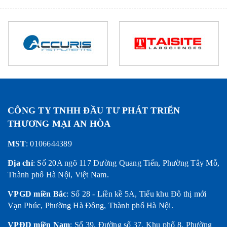
RIÊNG
THEO LÔ
LẺ -
-
DURAN®
DURAN®
CÔNG TY TNHH ĐẦU TƯ PHÁT TRIỂN
THƯƠNG MẠI AN HÒA
MST
: 0106644389
Địa chỉ
:
Số 20A ngõ 117 Đường Quang Tiến, Phường Tây Mỗ,
Thành phố Hà Nội, Việt Nam.
VPGD miền Bắc
:
Số 28 - Liền kề 5A, Tiểu khu Đô thị mới
Vạn Phúc, Phường Hà Đông, Thành phố Hà Nội.
VPĐD miền Nam
:
Số 39, Đường số 37, Khu phố 8, Phường