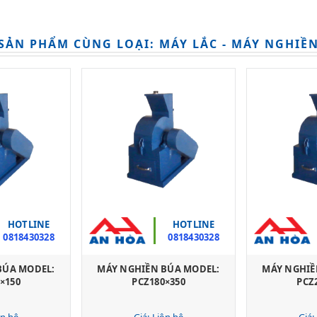
SẢN PHẨM CÙNG LOẠI: MÁY LẮC - MÁY NGHIỀ
HOTLINE
HOTLINE
0818430328
0818430328
BÚA MODEL:
MÁY NGHIỀN BÚA MODEL:
MÁY NGHIỀ
×150
PCZ180×350
PCZ
ên hệ
Giá: Liên hệ
Giá: