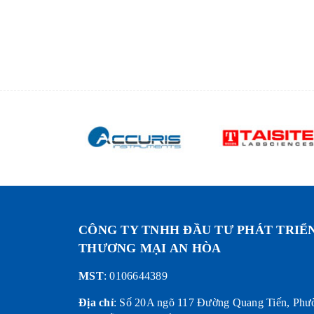
CÔNG TY TNHH ĐẦU TƯ PHÁT TRIỂ
THƯƠNG MẠI AN HÒA
MST
: 0106644389
Địa chỉ
:
Số 20A ngõ 117 Đường Quang Tiến, Phư