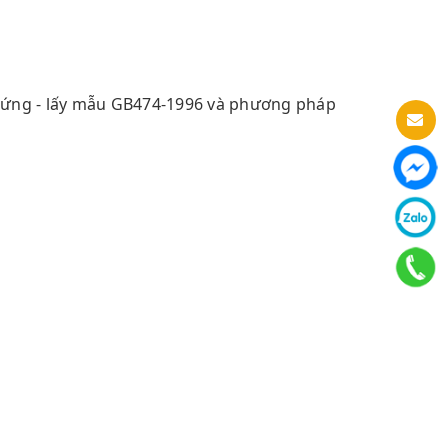
 cứng - lấy mẫu GB474-1996 và phương pháp
Email: sales1@anhoaco.vn