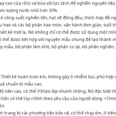
y cao của rôto và búa với lực tách để nghiền nguyên liệu
 hàm lượng nước nhỏ hơn 30%.
có công suất nghiền lớn, hạt vỡ đồng đều, thích hợp để ng
iêu hao và các bộ phận hao mòn, vận hành đơn giản, tuổi th
hiết kế mới lạ. Nó không chỉ có thể được sử dụng một mìn
ó thể được kết hợp với nguyên mẫu chung để tạo thành 
ấy mẫu, bộ phận làm khô, bộ phận co lại, bộ phận nghiền,
n. Thiết kế hoàn toàn kín, không gây ô nhiễm bụi, phù hợp 
quả chuẩn bị mẫu cao.
độ bền cao, có thể tháo lắp nhanh chóng. Nó đặc biệt th
chắn có thể tùy chỉnh theo yêu cầu của người dùng <13m
ện.
 trang bị các phương tiện bảo vệ, có thể chạy êm, ít tiến