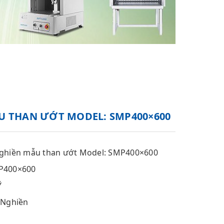
U THAN ƯỚT MODEL: SMP400×600
ghiền mẫu than ướt Model: SMP400×600
400×600
Ỹ
 Nghiền