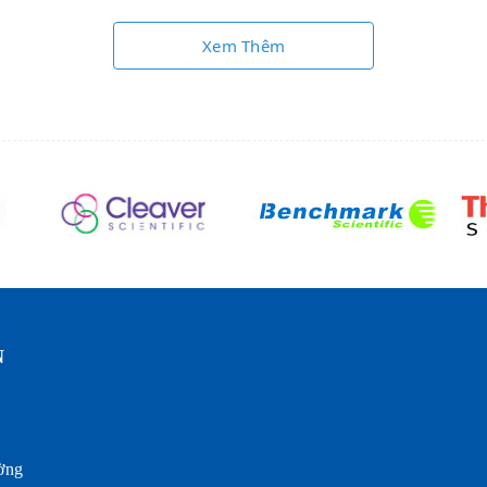
Xem Thêm
N
ờng