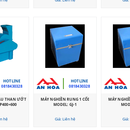
HOTLINE
HOTLINE
0818430328
0818430328
ẪU THAN ƯỚT
MÁY NGHIỀN RUNG 1 CỐI
MÁY NGHIỀ
P400×600
MODEL: GJ-1
MODE
ên hệ
Giá: Liên hệ
Giá: