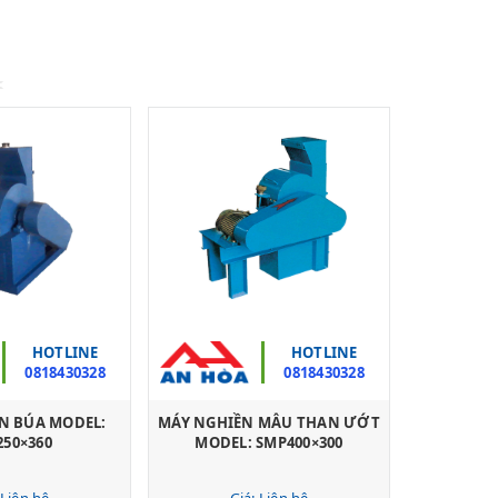
N
HOTLINE
HOTLINE
0818430328
0818430328
N BÚA MODEL:
MÁY NGHIỀN MẪU THAN ƯỚT
250×360
MODEL: SMP400×300
 Liên hệ
Giá: Liên hệ