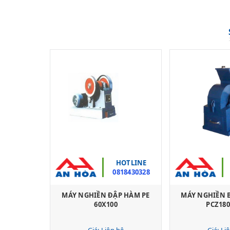
HOTLINE
0818430328
MÁY NGHIỀN ĐẬP HÀM PE
MÁY NGHIỀN 
60X100
PCZ180
Giá: Liên hệ
Giá: Li