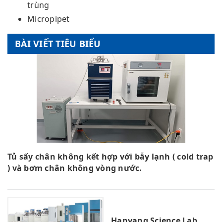
trùng
Micropipet
BÀI VIẾT TIÊU BIỂU
Tủ sấy chân không kết hợp với bẫy lạnh ( cold trap
) và bơm chân không vòng nước.
Hanyang Science Lab