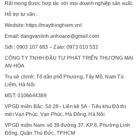
Rất mong được hợp tác với mọi doanh nghiệp sản xuất.
Hỗ trợ tư vấn :
Wedsite: https://maythinghiem.vn/:
Email: dangvanlinh.anhoaco@gmail.com
Sđt : 0903 107 683 – Zalo: 0973 010 532
CÔNG TY TNHH ĐẦU TƯ PHÁT TRIỂN THƯƠNG MẠI
AN HÒA
Trụ sở chính: Tổ dân phố Phượng, Tây Mỗ, Nam Từ
Liêm, Hà Nội
MST: 0106644389
VPGD miền Bắc: Số 28 - Liền kề 5A - Tiểu khu Đô thị
mới Vạn Phúc, Vạn Phúc, Hà Đông, Hà Nội
VPGD miền Nam: số 39 đường 37, KP.8, Phường Linh
Đông, Quận Thủ Đức, TPHCM