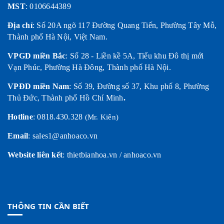
MST
: 0106644389
Địa chỉ
:
Số 20A ngõ 117 Đường Quang Tiến, Phường Tây Mỗ,
Thành phố Hà Nội, Việt Nam.
VPGD miền Bắc
:
Số 28 - Liền kề 5A, Tiểu khu Đô thị mới
Vạn Phúc, Phường Hà Đông, Thành phố Hà Nội.
VPĐD miền Nam
:
Số 39, Đường số 37, Khu phố 8, Phường
Thủ Đức, Thành phố Hồ Chí Minh
.
Hotline
:
0818.430.328
(Mr. Kiên)
Email
: sales1@anhoaco.vn
Website liên kết
:
thietbianhoa.vn
/
anhoaco.vn
THÔNG TIN CẦN BIẾT