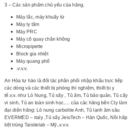
3 – Các sản phẩm chủ yếu của hãng.
Máy lắc, máy khuấy từ
Máy ly tâm
Máy PRC
Máy cô quay chân không
Micropipette
Block gia nhiệt
Máy quang phổ
.v.v.v.
An Hòa tự hào là đối tác phân phối nhập khẩu trực tiếp
các dòng và các thiết bị phòng thí nghiệm, thiết bị y
tế.v.v. như Lò Nung, Tủ sấy , Tủ ấm, Tủ bảo quản, Tủ cấy
vi sinh, Tủ an toàn sinh học…. của các hãng bên Cty làm
đại diện hãng: Lò nung carbolite Anh, Tủ lạnh âm sâu
EVERMED – italy ,Tủ sấy JeioTech – Hàn Quốc, Nồi hấp
tiệt trùng Taisitelab – Mỹ,.v.v.v.