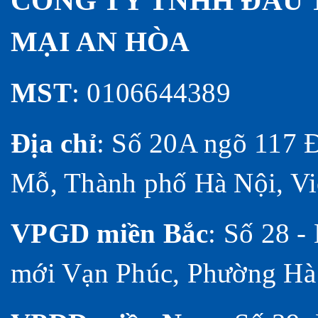
CÔNG TY TNHH ĐẦU 
MẠI AN HÒA
MST
: 0106644389
Địa chỉ
:
Số 20A ngõ 117 
Mỗ, Thành phố Hà Nội, Vi
VPGD miền Bắc
:
Số 28 - 
mới Vạn Phúc, Phường Hà