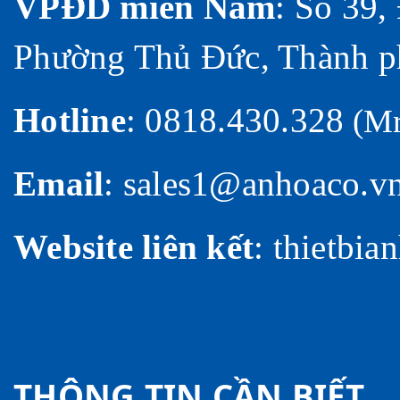
VPĐD miền Nam
:
Số 39,
Phường Thủ Đức, Thành p
Hotline
:
0818.430.328
(Mr
Email
: sales1@anhoaco.v
Website liên kết
:
thietbia
THÔNG TIN CẦN BIẾT